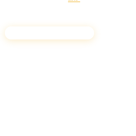
Connosco, a festa nunca
pára!
Experiências musicais para eventos
Indeciso sobre a melhor opção para
o seu evento?
Consulte as FAQ.