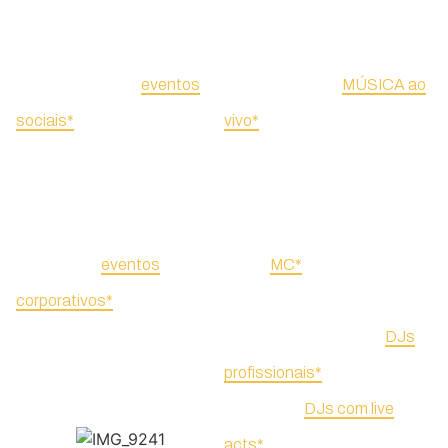
Criamos experiências
Para entreter, pode optar por
memoráveis para
eventos
vários estilos de
MÚSICA ao
sociais*
(festas de
vivo*
e conduzir o seu evento
casamento; festas de
com sucesso, cativando e
aniversário; destination
envolvendo os convidados
events em Portugal e fora do
com a energia contagiante
país) e para
eventos
de um
MC*
.
corporativos*
(activação de
Para dançar, propomos uma
marca; conferências;
oferta diversificada de
DJs
congressos; jantares de
profissionais*
e conceitos
gala).
híbridos de
DJs com live
acts*
surpreendentes.