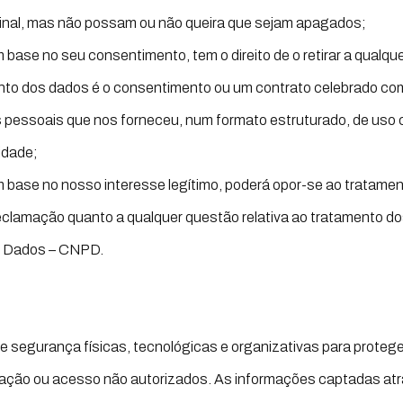
iginal, mas não possam ou não queira que sejam apagados;
base no seu consentimento, tem o direito de o retirar a qual
ento dos dados é o consentimento ou um contrato celebrado c
s pessoais que nos forneceu, num formato estruturado, de uso c
tidade;
base no nosso interesse legítimo, poderá opor-se ao tratame
reclamação quanto a qualquer questão relativa ao tratamento d
e Dados – CNPD.
e segurança físicas, tecnológicas e organizativas para proteg
lgação ou acesso não autorizados. As informações captadas atr