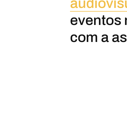
audiovis
eventos 
com a as