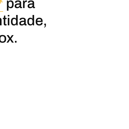
*
para
ntidade,
ox.