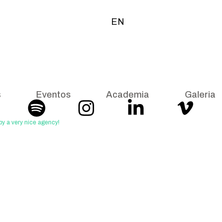
EN
s
Eventos
Academia
Galeria
y a very nice agency!