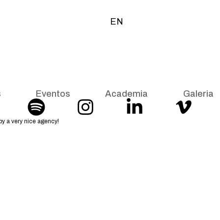
EN
s
Eventos
Academia
Galeria
y a very nice agency!